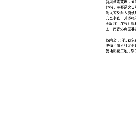
勢與煙霧蔓延，並
他指，主要是火災
測火警及向大廈使
安全事宜，其職權
全設施」在設計與
宜，而香港房屋委
他續指，消防處負
築物和處所訂定必
築地盤屬工地，勞