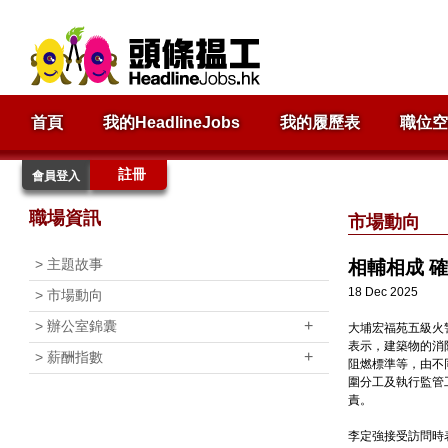
首頁
我的HeadlineJobs
我的履歷表
職位空
註冊
會員登入
職場資訊
市場動向
>
主題故事
相輔相成 
18 Dec 2025
>
市場動向
+
>
辦公室錦囊
大埔宏福苑五級火
表示，建築物的消
+
>
薪酬指數
阻燃標準等，由不
圍分工及執行監管
責。
李定強接受訪問時