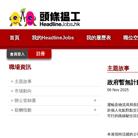
首頁
我的HeadlineJobs
我的履歷表
職位空
註冊
會員登入
職場資訊
主題故事
>
主題故事
政府暫無計
06 Nov 2025
>
市場動向
+
>
辦公室錦囊
運輸及物流局局長
+
>
薪酬指數
於個人化點對點交
可行的路線駛往目
本港現時活躍的士