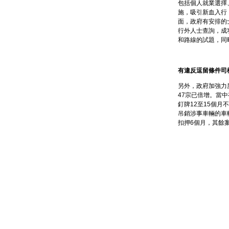
包括個人就業選擇
施，吸引新血入行
面，政府有安排的
行外人士查詢，成
和路線的試題，同
有違反逗留條件司
另外，政府加強力
47宗已倍增。當中
釘牌12至15個
吊銷涉事車輛的車
扣押6個月，其餘