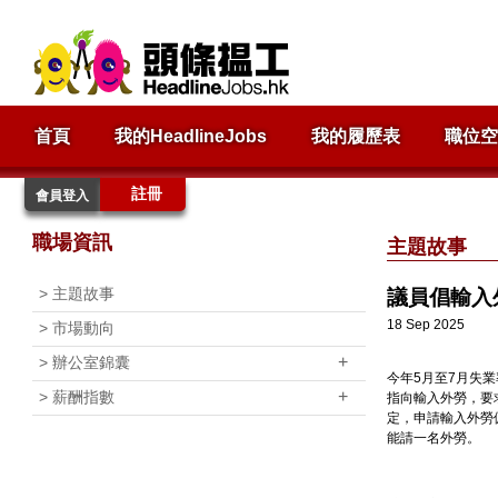
首頁
我的HeadlineJobs
我的履歷表
職位空
註冊
會員登入
職場資訊
主題故事
>
主題故事
議員倡輸入
18 Sep 2025
>
市場動向
+
>
辦公室錦囊
今年5月至7月失業
+
>
薪酬指數
指向輸入外勞，要
定，申請輸入外勞
能請一名外勞。