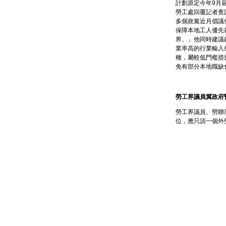
計劃原定今年9月
勞工處回覆記者查詢
多個政黨近月倡議
保障本地工人優先
界。」他同時建議
業率高的行業輸入
種，屬較低門檻措
免有部分本地職缺
勞工界議員冀政府
勞工界議員、勞聯
位，應只請一個外