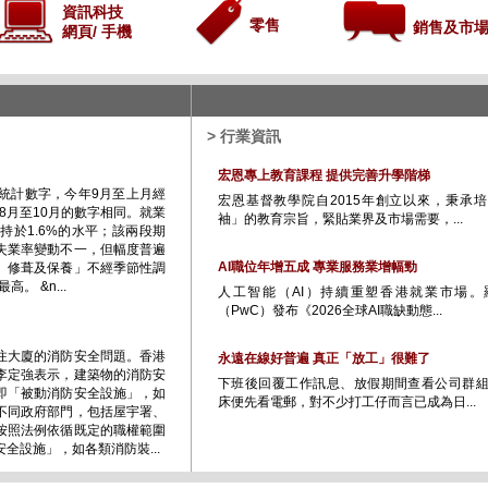
資訊科技
零售
銷售及市
網頁/ 手機
> 行業資訊
宏恩專上教育課程 提供完善升學階梯
統計數字，今年9月至上月經
宏恩基督教學院自2015年創立以來，秉承
8月至10月的數字相同。就業
袖」的教育宗旨，緊貼業界及市場需要，...
持於1.6%的水平；該兩段期
失業率變動不一，但幅度普遍
AI職位年增五成 專業服務業增幅勁
、修葺及保養」不經季節性調
。 &n...
人工智能（AI）持續重塑香港就業市場。
（PwC）發布《2026全球AI職缺動態...
注大廈的消防安全問題。香港
永遠在線好普遍 真正「放工」很難了
李定強表示，建築物的消防安
下班後回覆工作訊息、放假期間查看公司群
即「被動消防安全設施」，如
床便先看電郵，對不少打工仔而言已成為日...
不同政府部門，包括屋宇署、
按照法例依循既定的職權範圍
全設施」，如各類消防裝...