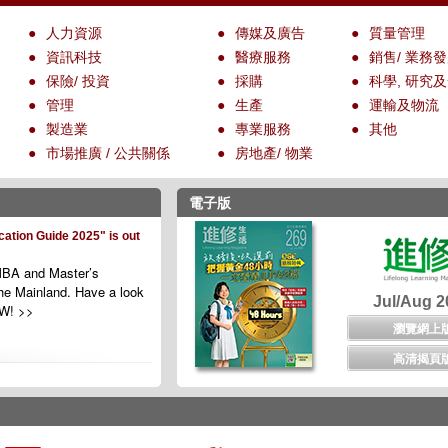
●
人力資源
●
傳媒及廣告
●
質量管理
●
資訊科技
●
醫療服務
●
銷售/ 業務
●
保險/ 投資
●
採購
●
科學, 研究
●
管理
●
生產
●
運輸及物流
●
製造業
●
專業服務
●
其他
●
市場推廣 / 公共關係
●
房地產/ 物業
電子版
ation Guide 2025" is out
BA and Master’s
he Mainland. Have a look
Jul/Aug 2
OW! >>
瀏覽網上
高清揭頁