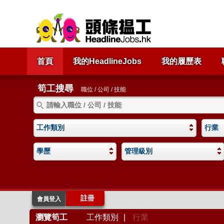
首頁
我的HeadlineJobs
我的履歷表
筍工搜尋
職位 / 公司 / 技能
工作類別
行業
學歷
管理級別
註冊
會員登入
瀏覽筍工
工作類別
|
行業