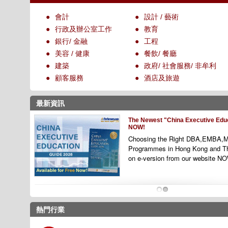
●
會計
●
設計 / 藝術
●
行政及辦公室工作
●
教育
●
銀行/ 金融
●
工程
●
美容 / 健康
●
餐飲/ 餐廳
●
建築
●
政府/ 社會服務/ 非牟利
●
顧客服務
●
酒店及旅遊
最新資訊
The Newest "China Executive Educ
NOW!
Choosing the Right DBA,EMBA,M
Programmes
in Hong Kong and T
on e-version from our website N
1
2
熱門行業