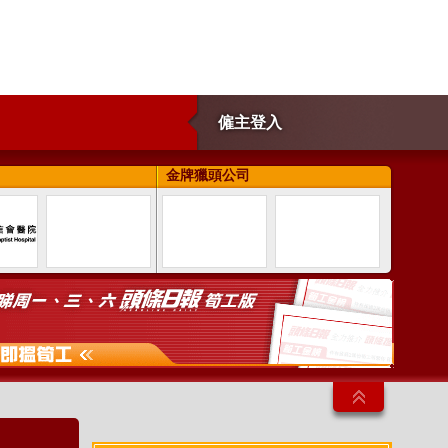
僱主登入
金牌獵頭公司