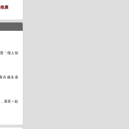
場推廣
培育「僕人領
羅兵咸永道
組，甚至一起