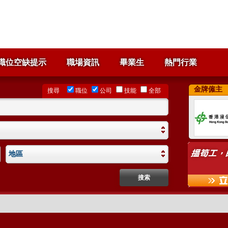
職位空缺提示
職場資訊
畢業生
熱門行業
金牌僱主
搜尋
職位
公司
技能
全部
地區