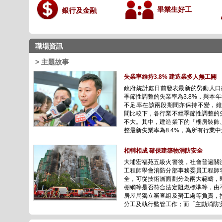
畢業生好工
銀行及金融
職場資訊
> 主題故事
失業率維持3.8% 建造業多人無工開
政府統計處日前發表最新的勞動人口
季節性調整的失業率為3.8%，與本年
不足率在該兩段期間亦保持不變，維
間比較下，各行業不經季節性調整的
不大。其中，建造業下的「樓房裝飾
整最新失業率為8.4%，為所有行業中最高
相輔相成 確保建築物消防安全
大埔宏福苑五級火警後，社會普遍關
工程師學會消防分部事務委員工程師
全，可從技術層面劃分為兩大範疇，
棚網等是否符合法定阻燃標準等，由
房屋局獨立審查組及勞工處等負責，
分工及執行監管工作；而「主動消防安